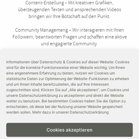
Content-Erstellung – Mit kreativen Grafiken,
überzeugenden Texten und ansprechenden Videos
bringen wir Ihre Botschaft auf den Punkt.
Community Managemeng – Wir interagieren mit Ihren
Followern, beantworten Fragen und schaffen eine aktive
und engagierte Community.
Performance-Analyseg – Durch regelmäßige
Informationen über Datenschutz & Cookies auf dieser Website: Cookies
Auswertungen behalten wir den Erfolg Ihrer Social-Media-
sind für die korrekte Funktionsweise einer Website wichtig. Um Ihnen
Kampagnen im Blick und optimieren kontinuierlich.
eine angenehmere Erfahrung zu bieten, nutzen wir Cookies um
statistische Daten zur Optimierung der Website-Funktionen zu erheben
Mit unserer Betreuung sparen Sie wertvolle Zeit und
und um Ihnen Inhalte bereitzustellen, die auf Ihre Interessen
zugeschnitten sind. Klicken Sie auf „Alle akzeptieren”, um Cookies und
können sich auf Ihr Kerngeschäft konzentrieren, während
unsere Datenschutzerklärung zu akzeptieren und direkt die Website
wir Ihre Marke authentisch, professionell und wirkungsvoll
weiter zu benutzen. Bei bestimmten Cookies haben Sie die Option zu
in Szene setzen.
entscheiden, ob diese bei der Nutzung unserer Website gespeichert
werden sollen. Mehr dazu in unserer Datenschutzerklärung
Wir machen Ihre Marke auf Social Media sichtbar.
Cookies akzeptieren