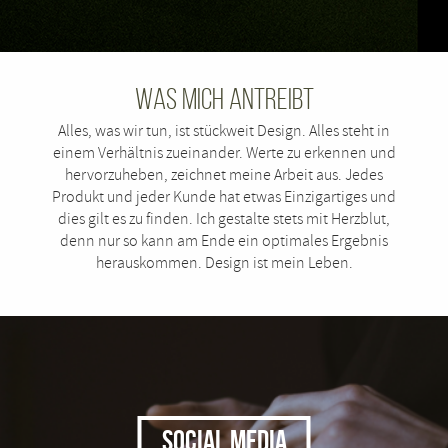
Was mich antreibt
Alles, was wir tun, ist stückweit Design. Alles steht in
einem Verhältnis zueinander. Werte zu erkennen und
hervorzuheben, zeichnet meine Arbeit aus. Jedes
Produkt und jeder Kunde hat etwas Einzigartiges und
dies gilt es zu finden. Ich gestalte stets mit Herzblut,
denn nur so kann am Ende ein optimales Ergebnis
herauskommen. Design ist mein Leben.
SOCIAL MEDIA